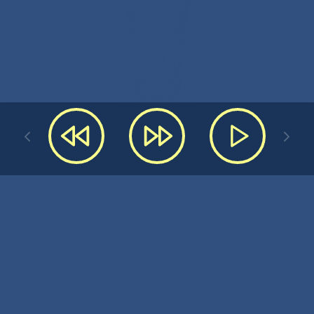
vorrei poterti ricordare così
I'd like to remember you like this
con quel sorriso
with that smile